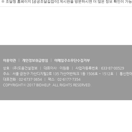
※ 조달청 홈페이지 [공공조달길잡이] 게시판을 방문하시면 더 많은 정보 확인이 가
이용약관
개인정보취급방침
이메일주소무단수집거부
상호 : (주)도움건설정보
대표이사 : 이원용
사업자등록번호 : 633-87-00529
주소 : 서울 금천구 가산디지털2로 135 가산어반워크 1동 1506호 ~ 1512호
통신판매업
대표전화 : 02-6737-3654
팩스 : 02-6177-7354
COPYRIGHTⓒ 2017 BIDHELP. ALL RIGHTS RESERVED.