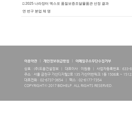
□ 2025 나라장터 엑스포 품질보증조달물품관 선정 결과
연 번구 분업 체 명
이용약관
개인정보취급방침
이메일주소무단수집거부
상호 : (주)도움건설정보
대표이사 : 이원용
사업자등록번호 : 633-87
주소 : 서울 금천구 가산디지털2로 135 가산어반워크 1동 1506호 ~ 151
대표전화 : 02-6737-3654
팩스 : 02-6177-7354
COPYRIGHTⓒ 2017 BIDHELP. ALL RIGHTS RESERVED.