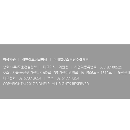
이용약관
개인정보취급방침
이메일주소무단수집거부
상호 : (주)도움건설정보
대표이사 : 이원용
사업자등록번호 : 633-87-00529
주소 : 서울 금천구 가산디지털2로 135 가산어반워크 1동 1506호 ~ 1512호
통신판매업
대표전화 : 02-6737-3654
팩스 : 02-6177-7354
COPYRIGHTⓒ 2017 BIDHELP. ALL RIGHTS RESERVED.