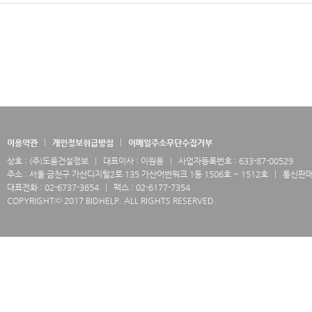
이용약관
개인정보취급방침
이메일주소무단수집거부
상호 : (주)도움건설정보
대표이사 : 이원용
사업자등록번호 : 633-87-00529
주소 : 서울 금천구 가산디지털2로 135 가산어반워크 1동 1506호 ~ 1512호
통신판매업
대표전화 : 02-6737-3654
팩스 : 02-6177-7354
COPYRIGHTⓒ 2017 BIDHELP. ALL RIGHTS RESERVED.