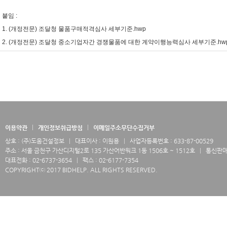
붙임 :
1. (개정전문) 조달청 물품구매적격심사 세부기준.hwp
2. (개정전문) 조달청 중소기업자간 경쟁물품에 대한 계약이행능력심사 세부기준.hw
이용약관
개인정보취급방침
이메일주소무단수집거부
상호 : (주)도움건설정보
대표이사 : 이원용
사업자등록번호 : 633-87-00529
주소 : 서울 금천구 가산디지털2로 135 가산어반워크 1동 1506호 ~ 1512호
통신판매업
대표전화 : 02-6737-3654
팩스 : 02-6177-7354
COPYRIGHTⓒ 2017 BIDHELP. ALL RIGHTS RESERVED.