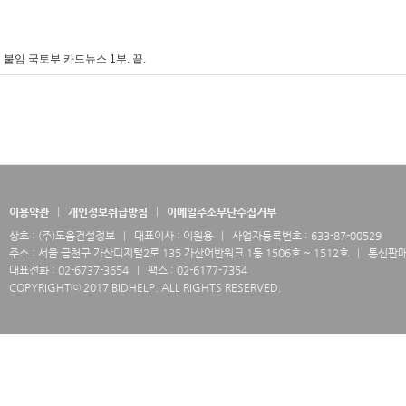
붙임 국토부 카드뉴스 1부. 끝.
이용약관
개인정보취급방침
이메일주소무단수집거부
상호 : (주)도움건설정보
대표이사 : 이원용
사업자등록번호 : 633-87-00529
주소 : 서울 금천구 가산디지털2로 135 가산어반워크 1동 1506호 ~ 1512호
통신판매업
대표전화 : 02-6737-3654
팩스 : 02-6177-7354
COPYRIGHTⓒ 2017 BIDHELP. ALL RIGHTS RESERVED.