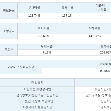
매출액
부채비율
유동비율
순이익율
정보통신
123.74%
137.1%
-
부채비율
유동비율
소방공사
103.66%
141.08%
부채비율
유동비
문화재
71.3%
208.62
부채비
기계가스설비공사업
99.95%
대업종화
지반조성,포장공사업
토공사업 /
금속창호,지붕건축물조립공사업
금속구조물·창호·
도장,습식,방수,석공사업
도장공사업
조경식재,시설물공사업
조경식재공