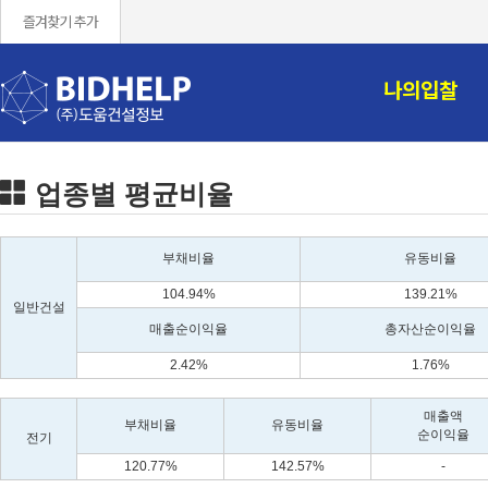
즐겨찾기 추가
나의입찰
업종별 평균비율
부채비율
유동비율
104.94%
139.21%
일반건설
매출순이익율
총자산순이익율
2.42%
1.76%
매출액
부채비율
유동비율
순이익율
전기
120.77%
142.57%
-