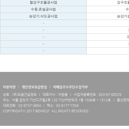
철강구조물공사업
강구조물
수중,준설공사업
수
승강기,삭도공사업
승강기설
-
-
-
-
-
이용약관
개인정보취급방침
이메일주소무단수집거부
상호 : (주)도움건설정보
대표이사 : 이원용
사업자등록번호 : 633-87-00529
주소 : 서울 금천구 가산디지털2로 135 가산어반워크 1동 1506호 ~ 1512호
통신판매업
대표전화 : 02-6737-3654
팩스 : 02-6177-7354
COPYRIGHTⓒ 2017 BIDHELP. ALL RIGHTS RESERVED.