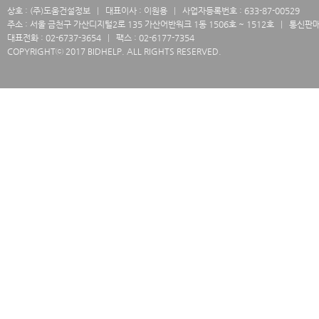
상호 : (주)도움건설정보
대표이사 : 이원용
사업자등록번호 : 633-87-00529
주소 : 서울 금천구 가산디지털2로 135 가산어반워크 1동 1506호 ~ 1512호
통신판매업
대표전화 : 02-6737-3654
팩스 : 02-6177-7354
COPYRIGHTⓒ 2017 BIDHELP. ALL RIGHTS RESERVED.