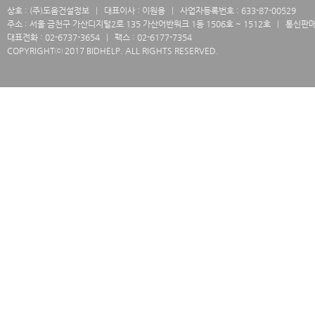
상호 : (주)도움건설정보
대표이사 : 이원용
사업자등록번호 : 633-87-00529
주소 : 서울 금천구 가산디지털2로 135 가산어반워크 1동 1506호 ~ 1512호
통신판매업
대표전화 : 02-6737-3654
팩스 : 02-6177-7354
COPYRIGHTⓒ 2017 BIDHELP. ALL RIGHTS RESERVED.