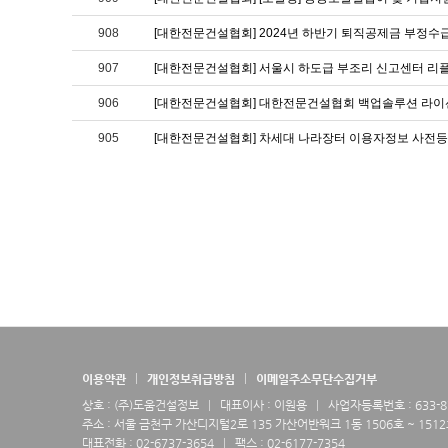
908
[대한전문건설협회] 2024년 하반기 퇴직공제금 부정수
907
[대한전문건설협회] 서울시 하도급 부조리 신고센터 리
906
[대한전문건설협회] 대한전문건설협회 백업솔루션 라이선
905
[대한전문건설협회] 차세대 나라장터 이용자정보 사전등록
이용약관
개인정보취급방침
이메일주소무단수집거부
상호 : (주)도움건설정보
대표이사 : 이원용
사업자등록번호 : 633-87
주소 : 서울 금천구 가산디지털2로 135 가산어반워크 1동 1506호 ~ 151
대표전화 : 02-6737-3654
팩스 : 02-6177-7354