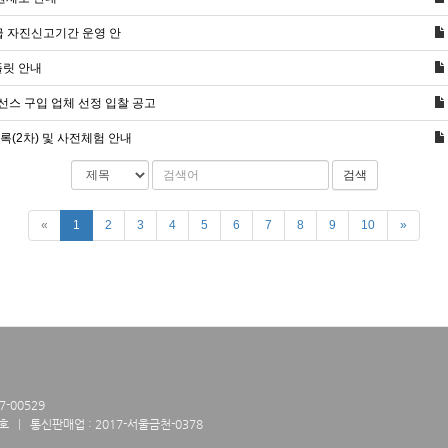
급 자진신고기간 운영 안
플릿 안내
스 구입 업체 선정 입찰 공고
(2차) 및 사전체험 안내
검색
«
1
2
3
4
5
6
7
8
9
10
»
-00529
2호
통신판매업 : 2017-서울금천-0378