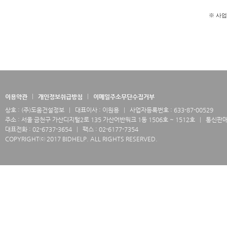
※ 사업
이용약관
개인정보취급방침
이메일주소무단수집거부
상호 : (주)도움건설정보
대표이사 : 이원용
사업자등록번호 : 633-87-00529
주소 : 서울 금천구 가산디지털2로 135 가산어반워크 1동 1506호 ~ 1512호
통신판매업
대표전화 : 02-6737-3654
팩스 : 02-6177-7354
COPYRIGHTⓒ 2017 BIDHELP. ALL RIGHTS RESERVED.